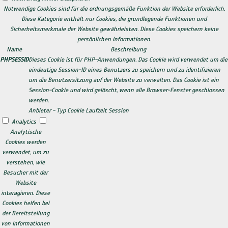
Notwendige Cookies sind für die ordnungsgemäße Funktion der Website erforderlich.
Diese Kategorie enthält nur Cookies, die grundlegende Funktionen und
Sicherheitsmerkmale der Website gewährleisten. Diese Cookies speichern keine
persönlichen Informationen.
Name
Beschreibung
PHPSESSID
Dieses Cookie ist für PHP-Anwendungen. Das Cookie wird verwendet um die
eindeutige Session-ID eines Benutzers zu speichern und zu identifizieren
um die Benutzersitzung auf der Website zu verwalten. Das Cookie ist ein
Session-Cookie und wird gelöscht, wenn alle Browser-Fenster geschlossen
werden.
Anbieter
-
Typ
Cookie
Laufzeit
Session
Analytics
Analytische
Cookies werden
verwendet, um zu
verstehen, wie
Besucher mit der
Website
interagieren. Diese
Cookies helfen bei
der Bereitstellung
von Informationen