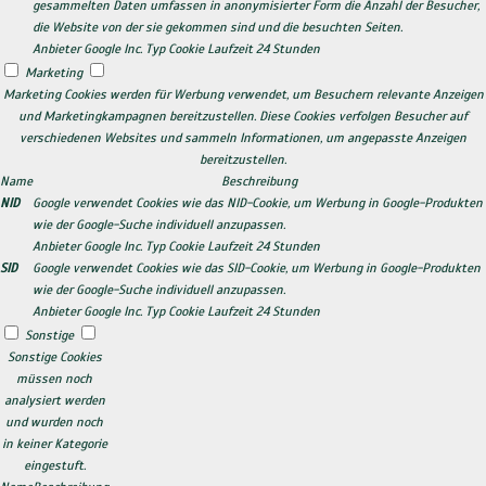
gesammelten Daten umfassen in anonymisierter Form die Anzahl der Besucher,
die Website von der sie gekommen sind und die besuchten Seiten.
Anbieter
Google Inc.
Typ
Cookie
Laufzeit
24 Stunden
Marketing
Marketing Cookies werden für Werbung verwendet, um Besuchern relevante Anzeigen
und Marketingkampagnen bereitzustellen. Diese Cookies verfolgen Besucher auf
verschiedenen Websites und sammeln Informationen, um angepasste Anzeigen
bereitzustellen.
Name
Beschreibung
NID
Google verwendet Cookies wie das NID-Cookie, um Werbung in Google-Produkten
wie der Google-Suche individuell anzupassen.
Anbieter
Google Inc.
Typ
Cookie
Laufzeit
24 Stunden
SID
Google verwendet Cookies wie das SID-Cookie, um Werbung in Google-Produkten
wie der Google-Suche individuell anzupassen.
Anbieter
Google Inc.
Typ
Cookie
Laufzeit
24 Stunden
Sonstige
Sonstige Cookies
müssen noch
analysiert werden
und wurden noch
in keiner Kategorie
eingestuft.