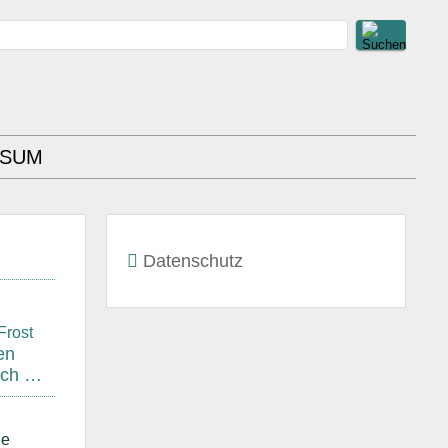
SSUM
Datenschutz
en
rch …
ie