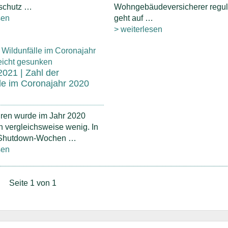
schutz …
Wohngebäudeversicherer regul
sen
geht auf …
> weiterlesen
2021 | Zahl der
le im Coronajahr 2020
hren wurde im Jahr 2020
h vergleichsweise wenig. In
Shutdown-Wochen …
sen
Seite 1 von 1