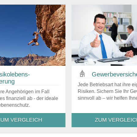
siko­lebens­
Gewerbe­versich
herung
Jede Betriebsart hat ihre e
Risiken. Sichern Sie Ihr G
hre Angehörigen im Fall
sinnvoll ab – wir helfen Ihn
es finanziell ab - der ideale
iebenenschutz.
ZUM VERGLEICH
ZUM VERGLEIC