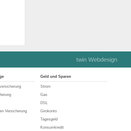
twin Webdesign
ge
Geld und Sparen
sversicherung
Strom
cherung
Gas
DSL
en Versicherung
Girokonto
Tagesgeld
Konsumkredit