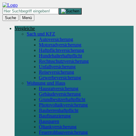
Suche
Menü
Vergleiche
Sach und KFZ
Autoversicherung
Motorradversicherung
Haftpflichtversicherung
Hundehalterhaftpflicht
Rechtsschutzversicherung
Unfallversicherung
Reiseversicherung
Gewerbeversicherung
Wohnung und Haus
Hausratversicherung
Gebäudeversicherung
Grundbesitzerhaftpflicht
Photovoltaikversicherung
Bauherrenhaftpflicht
Baufinanzierung
Bausparen
Öltankversicherung
Feuerrohbauversicherung