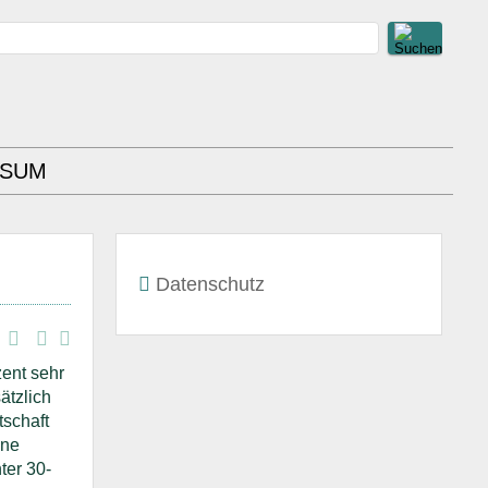
SSUM
Datenschutz
zent sehr
ätzlich
tschaft
ine
ter 30-