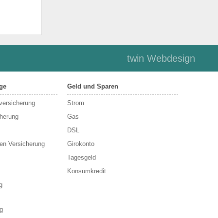
twin Webdesign
ge
Geld und Sparen
sversicherung
Strom
cherung
Gas
DSL
en Versicherung
Girokonto
Tagesgeld
Konsumkredit
g
g