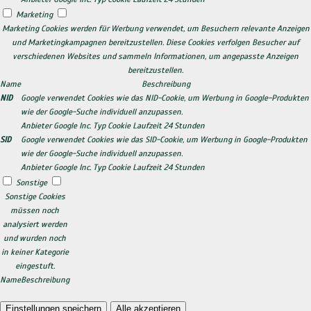
Marketing
Marketing Cookies werden für Werbung verwendet, um Besuchern relevante Anzeigen
und Marketingkampagnen bereitzustellen. Diese Cookies verfolgen Besucher auf
verschiedenen Websites und sammeln Informationen, um angepasste Anzeigen
bereitzustellen.
Name
Beschreibung
NID
Google verwendet Cookies wie das NID-Cookie, um Werbung in Google-Produkten
wie der Google-Suche individuell anzupassen.
Anbieter
Google Inc.
Typ
Cookie
Laufzeit
24 Stunden
SID
Google verwendet Cookies wie das SID-Cookie, um Werbung in Google-Produkten
wie der Google-Suche individuell anzupassen.
Anbieter
Google Inc.
Typ
Cookie
Laufzeit
24 Stunden
Sonstige
Sonstige Cookies
müssen noch
analysiert werden
und wurden noch
in keiner Kategorie
eingestuft.
Name
Beschreibung
Einstellungen speichern
Alle akzeptieren