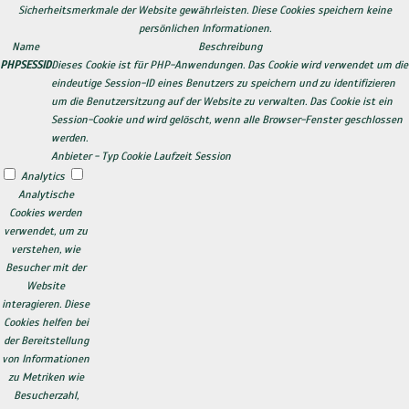
Sicherheitsmerkmale der Website gewährleisten. Diese Cookies speichern keine
persönlichen Informationen.
Name
Beschreibung
PHPSESSID
Dieses Cookie ist für PHP-Anwendungen. Das Cookie wird verwendet um die
eindeutige Session-ID eines Benutzers zu speichern und zu identifizieren
um die Benutzersitzung auf der Website zu verwalten. Das Cookie ist ein
Session-Cookie und wird gelöscht, wenn alle Browser-Fenster geschlossen
werden.
Anbieter
-
Typ
Cookie
Laufzeit
Session
Analytics
Analytische
Cookies werden
verwendet, um zu
verstehen, wie
Besucher mit der
Website
interagieren. Diese
Cookies helfen bei
der Bereitstellung
von Informationen
zu Metriken wie
Besucherzahl,