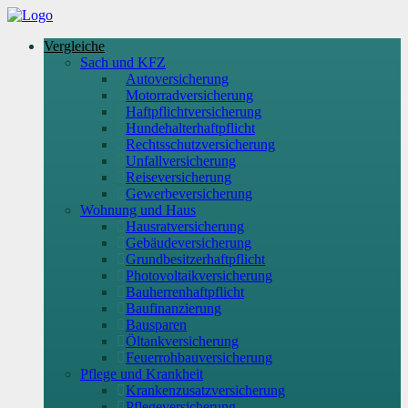
Vergleiche
Sach und KFZ
Autoversicherung
Motorradversicherung
Haftpflichtversicherung
Hundehalterhaftpflicht
Rechtsschutzversicherung
Unfallversicherung
Reiseversicherung
Gewerbeversicherung
Wohnung und Haus
Hausratversicherung
Gebäudeversicherung
Grundbesitzerhaftpflicht
Photovoltaikversicherung
Bauherrenhaftpflicht
Baufinanzierung
Bausparen
Öltankversicherung
Feuerrohbauversicherung
Pflege und Krankheit
Krankenzusatzversicherung
Pflegeversicherung